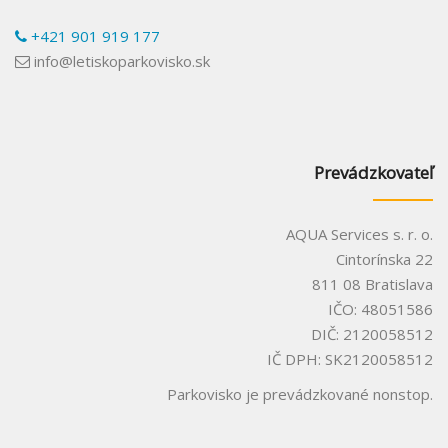
+421 901 919 177
info@letiskoparkovisko.sk
Prevádzkovateľ
AQUA Services s. r. o.
Cintorínska 22
811 08 Bratislava
IČO: 48051586
DIČ: 2120058512
IČ DPH: SK2120058512
Parkovisko je prevádzkované nonstop.