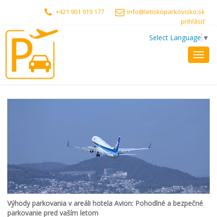
+421 901 919 177
info@letiskoparkovisko.sk
prihlásiť
Select Language
▼
Toggl
navig
Výhody parkovania v areáli hotela Avion: Pohodlné a bezpečné
parkovanie pred vaším letom