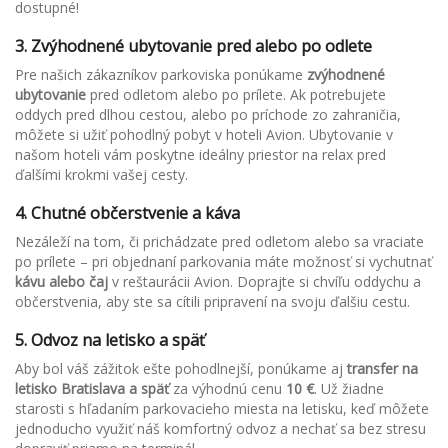
dostupné!
3.
Zvýhodnené ubytovanie pred alebo po odlete
Pre našich zákazníkov parkoviska ponúkame
zvýhodnené
ubytovanie
pred odletom alebo po prílete. Ak potrebujete
oddych pred dlhou cestou, alebo po príchode zo zahraničia,
môžete si užiť pohodlný pobyt v hoteli Avion. Ubytovanie v
našom hoteli vám poskytne ideálny priestor na relax pred
ďalšími krokmi vašej cesty.
4.
Chutné občerstvenie a káva
Nezáleží na tom, či prichádzate pred odletom alebo sa vraciate
po prílete – pri objednaní parkovania máte možnosť si vychutnať
kávu alebo čaj
v reštaurácii Avion. Doprajte si chvíľu oddychu a
občerstvenia, aby ste sa cítili pripravení na svoju ďalšiu cestu.
5.
Odvoz na letisko a späť
Aby bol váš zážitok ešte pohodlnejší, ponúkame aj
transfer na
letisko Bratislava a späť
za výhodnú cenu
10
€
. Už žiadne
starosti s hľadaním parkovacieho miesta na letisku, keď môžete
jednoducho využiť náš komfortný odvoz a nechať sa bez stresu