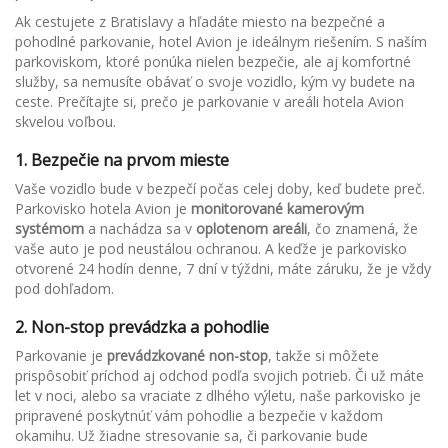
Ak cestujete z Bratislavy a hľadáte miesto na bezpečné a
pohodlné parkovanie, hotel Avion je ideálnym riešením. S naším
parkoviskom, ktoré ponúka nielen bezpečie, ale aj komfortné
služby, sa nemusíte obávať o svoje vozidlo, kým vy budete na
ceste. Prečítajte si, prečo je parkovanie v areáli hotela Avion
skvelou voľbou.
1.
Bezpečie na prvom mieste
Vaše vozidlo bude v bezpečí počas celej doby, keď budete preč.
Parkovisko hotela Avion je
monitorované kamerovým
systémom
a nachádza sa v
oplotenom areáli
, čo znamená, že
vaše auto je pod neustálou ochranou. A keďže je parkovisko
otvorené 24 hodín denne, 7 dní v týždni, máte záruku, že je vždy
pod dohľadom.
2.
Non-stop prevádzka a pohodlie
Parkovanie je
prevádzkované non-stop
, takže si môžete
prispôsobiť príchod aj odchod podľa svojich potrieb. Či už máte
let v noci, alebo sa vraciate z dlhého výletu, naše parkovisko je
pripravené poskytnúť vám pohodlie a bezpečie v každom
okamihu. Už žiadne stresovanie sa, či parkovanie bude